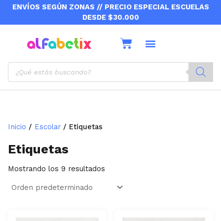
Ir
ENVÍOS SEGÚN ZONAS // PRECIO ESPECIAL ESCUELAS
al
DESDE $30.000
contenido
Cart
Sobre nosotros
Envíos y retiros
Products
search
Inicio
/
Escolar
/ Etiquetas
Etiquetas
Mostrando los 9 resultados