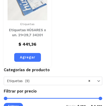
Etiquetas
Etiquetas HÚSARES x
un. 21×29,7 34201
$
441,36
Agregar
Categorías de producto
Pr
Pr
mí
má
Etiquetas (9)
×
Filtrar por precio
Filtrar