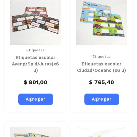
Etiquetas
Etiquetas
Etiquetas escolar
Aveng/Spid/Juras(x6
Etiquetas escolar
u)
Ciudad/Oceano (x6 u)
$
801,00
$
765,40
Agregar
Agregar