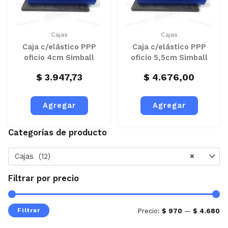
Cajas
Cajas
Caja c/elástico PPP
Caja c/elástico PPP
oficio 4cm Simball
oficio 5,5cm Simball
$
3.947,73
$
4.676,00
Agregar
Agregar
Categorías de producto
Pr
Pr
mí
má
Cajas (12)
×
Filtrar por precio
Filtrar
Precio:
$ 970
—
$ 4.680