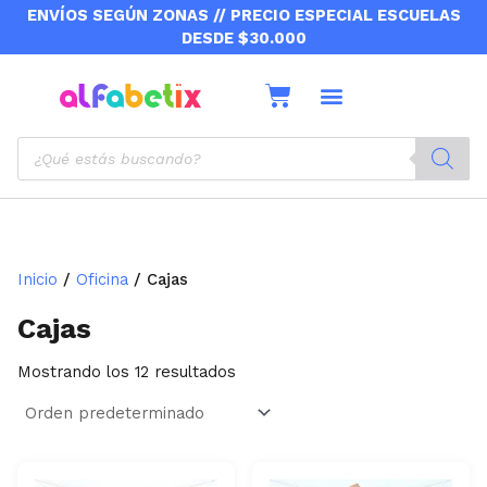
Ir
ENVÍOS SEGÚN ZONAS // PRECIO ESPECIAL ESCUELAS
al
DESDE $30.000
contenido
Cart
Sobre nosotros
Envíos y retiros
Products
search
Inicio
/
Oficina
/ Cajas
Cajas
Mostrando los 12 resultados