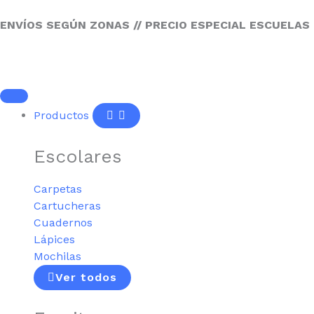
Ir
al
ENVÍOS SEGÚN ZONAS // PRECIO ESPECIAL ESCUELAS
contenido
Open
Close
Productos
Productos
Productos
Escolares
Carpetas
Cartucheras
Cuadernos
Lápices
Mochilas
Ver todos