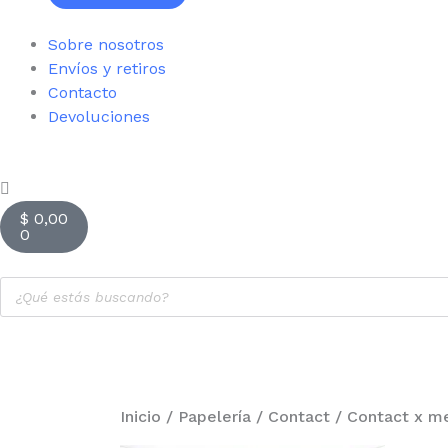
Sobre nosotros
Envíos y retiros
Contacto
Devoluciones
Cart
$
0,00
0
Products
search
Inicio
/
Papelería
/
Contact
/ Contact x m