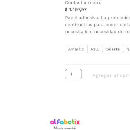
Contact x metro
$
1.497,97
Papel adhesivo. La protecció
centímetros para poder cort
necesita (sin necesidad de re
Contact
Amarillo
Azul
Celeste
N
x
metro
cantidad
Agregar al carr