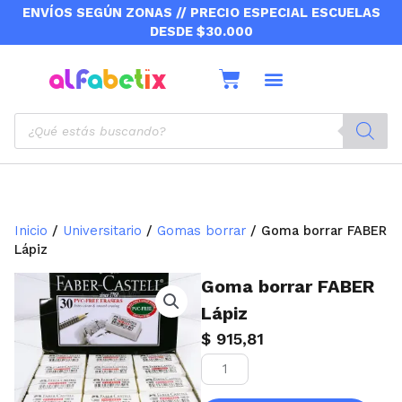
Ir
ENVÍOS SEGÚN ZONAS // PRECIO ESPECIAL ESCUELAS
al
DESDE $30.000
contenido
Cart
Sobre nosotros
Envíos y retiros
Products
search
Inicio
/
Universitario
/
Gomas borrar
/ Goma borrar FABER
Lápiz
Goma borrar FABER
Lápiz
$
915,81
Goma
borrar
FABER