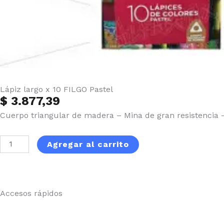
Lápiz largo x 10 FILGO Pastel
$
3.877,39
Cuerpo triangular de madera – Mina de gran resistencia –
Lápiz
Agregar al carrito
largo
x
10
FILGO
Accesos rápidos
Pastel
cantidad