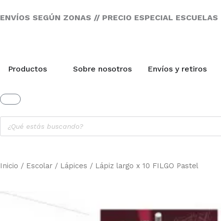
Ir
al
ENVÍOS SEGÚN ZONAS // PRECIO ESPECIAL ESCUELAS
contenido
Open Productos
Productos
Sobre nosotros
Envíos y retiros
Cart
Products
search
Inicio
/
Escolar
/
Lápices
/ Lápiz largo x 10 FILGO Pastel