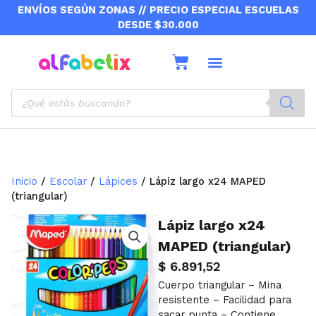
Ir
ENVÍOS SEGÚN ZONAS // PRECIO ESPECIAL ESCUELAS
al
DESDE $30.000
contenido
Cart
Sobre nosotros
Envíos y retiros
Products
search
Inicio
/
Escolar
/
Lápices
/ Lápiz largo x24 MAPED
(triangular)
Lápiz largo x24
MAPED (triangular)
$
6.891,52
Cuerpo triangular – Mina
resistente – Facilidad para
sacar punta – Contiene