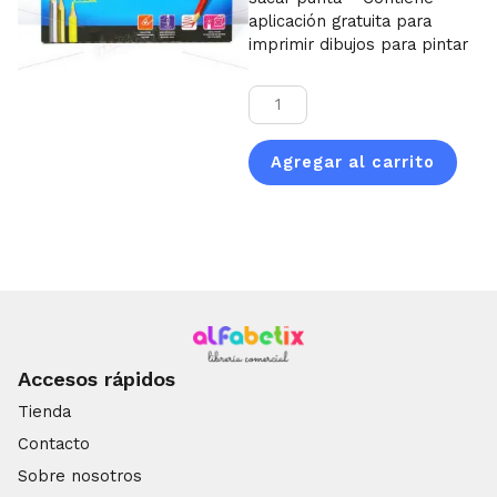
aplicación gratuita para
imprimir dibujos para pintar
Lápiz
largo
x24
Agregar al carrito
MAPED
(triangular)
cantidad
Accesos rápidos
Tienda
Contacto
Sobre nosotros