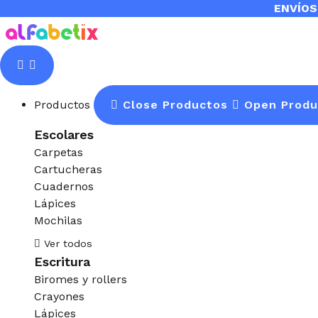
Ir
Products
Marcador
ENVÍOS
al
search
FILGO
contenido
2220
Mágico
x
10u
Productos
Close Productos
Open Produ
cantidad
Escolares
Carpetas
Cartucheras
Cuadernos
Lápices
Mochilas
Ver todos
Escritura
Biromes y rollers
Crayones
Lápices