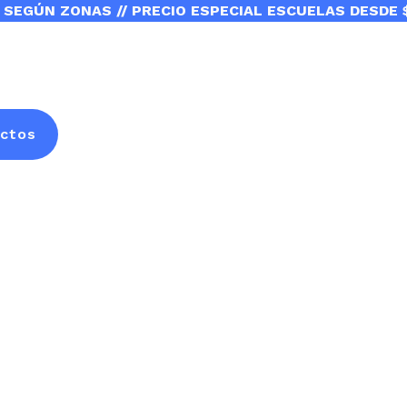
 SEGÚN ZONAS // PRECIO ESPECIAL ESCUELAS DESDE 
ctos