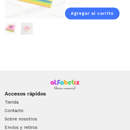
adhesivas
EZCO
Agregar al carrito
neón
(7,5
x
7,5
cm
300h)
cantidad
Accesos rápidos
Tienda
Contacto
Sobre nosotros
Envíos y retiros