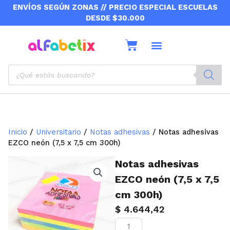
Ir
ENVÍOS SEGÚN ZONAS // PRECIO ESPECIAL ESCUELAS
al
DESDE $30.000
contenido
Cart
Sobre nosotros
Envíos y retiros
Products
search
Inicio
/
Universitario
/
Notas adhesivas
/ Notas adhesivas
EZCO neón (7,5 x 7,5 cm 300h)
Notas adhesivas
EZCO neón (7,5 x 7,5
cm 300h)
$
4.644,42
Notas