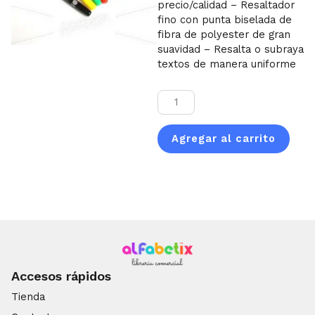
precio/calidad – Resaltador
fino con punta biselada de
fibra de polyester de gran
suavidad – Resalta o subraya
textos de manera uniforme
Resaltador
FILGO
FINE
Agregar al carrito
Essential
pack
x
4
cantidad
Accesos rápidos
Tienda