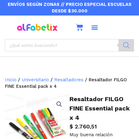
Ir
ENVÍOS SEGÚN ZONAS // PRECIO ESPECIAL ESCUELAS
al
DESDE $30.000
contenido
Cart
Sobre nosotros
Envíos y retiros
Products
search
Inicio
/
Universitario
/
Resaltadores
/ Resaltador FILGO
FINE Essential pack x 4
Resaltador FILGO
FINE Essential pack
x 4
$
2.760,51
Muy buena relación